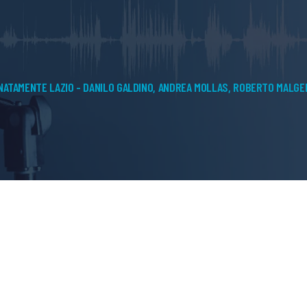
NATAMENTE LAZIO - DANILO GALDINO, ANDREA MOLLAS, ROBERTO MALGE